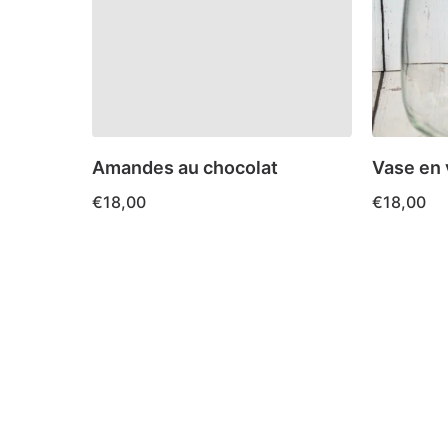
Les
options
peuvent
être
choisies
sur
Amandes au chocolat
Vase en 
la
€
18,00
€
18,00
page
du
produit