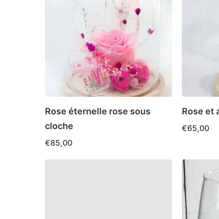
Rose éternelle rose sous
Rose et 
cloche
€
65,00
€
85,00
Ce
produit
a
plusieurs
variations.