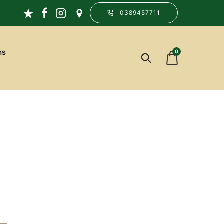
0389457711
ms
0