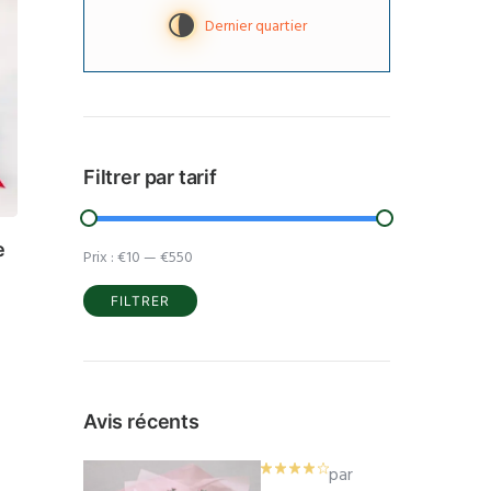
U
Dernier quartier
Filtrer par tarif
e
Prix :
€10
—
€550
FILTRER
Prix
Prix
min
max
Avis récents
par