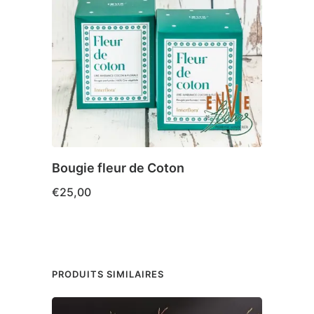
Bougie fleur de Coton
Aman
€
25,00
€
18,
PRODUITS SIMILAIRES