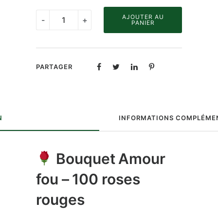
quantité
AJOUTER AU
-
+
PANIER
de
Bouquet
Amour
PARTAGER
fou
100
Roses
Rouges
N
INFORMATIONS COMPLÉME
Bouquet
Amour
fou
– 100 roses
rouges