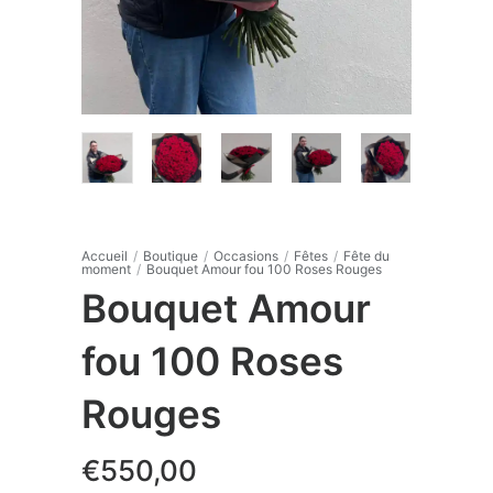
Accueil
/
Boutique
/
Occasions
/
Fêtes
/
Fête du
moment
/
Bouquet Amour fou 100 Roses Rouges
Bouquet Amour
fou 100 Roses
Rouges
€
550,00