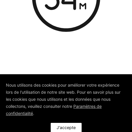
© Depuis 2006
KAREDESS
- Création
Nous utilisons des cookies pour améliorer votre expérience
de sites internet à Mulhouse
lors de l'utilisation de notre site web. Pour en savoir plus sur
les cookies que nous utilisons et les données que nous
collectons, veuillez consulter notre
Paramètres de
confidentialité
.
J'accepte
LIVRAISON OFFERTE À PARTIR DE 120€
Ignorer