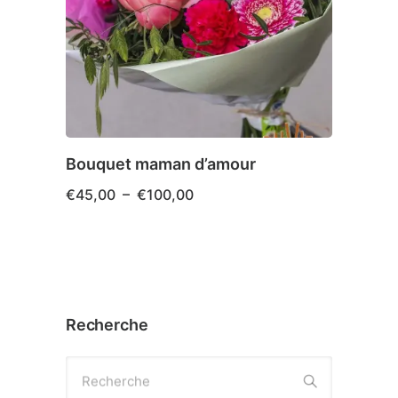
options
peuvent
être
choisies
sur
la
page
Bouquet maman d’amour
du
Plage
€
45,00
–
€
100,00
de
produit
prix :
€45,00
Ce
à
produit
€100,00
a
plusieurs
Recherche
variations.
Les
Recherche
options