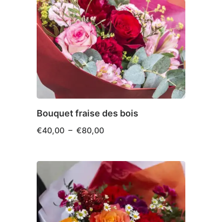
Bouquet fraise des bois
Plage
€
40,00
–
€
80,00
de
prix :
€40,00
Ce
à
produit
€80,00
a
plusieurs
variations.