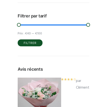
Filtrer par tarif
Prix :
€40
—
€100
FILTRER
Prix
Prix
min
max
Avis récents
par
Clément