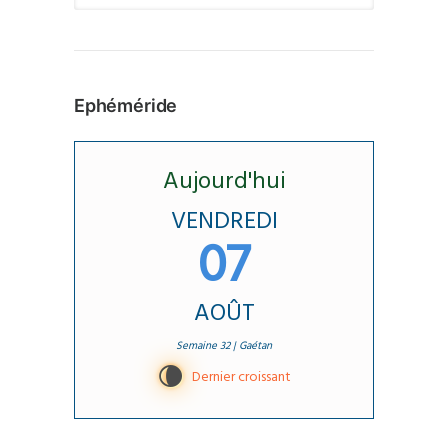
peuvent
être
choisies
Ephéméride
sur
la
page
Aujourd'hui
du
VENDREDI
produit
07
AOÛT
Semaine 32 | Gaétan
V
Dernier croissant