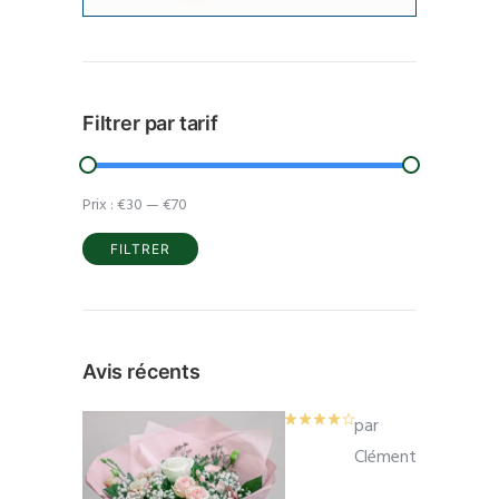
Filtrer par tarif
Prix :
€30
—
€70
FILTRER
Prix
Prix
min
max
Avis récents
par
Clément