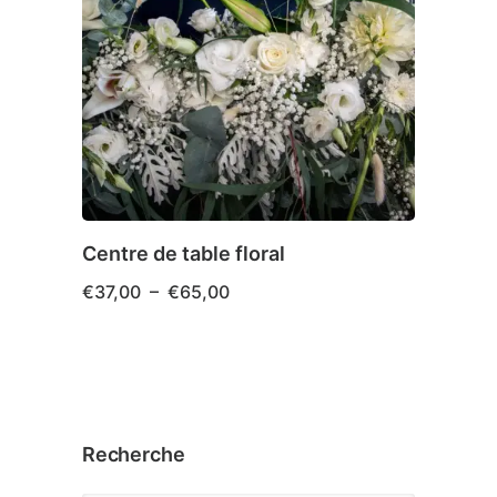
Centre de table floral
Plage
€
37,00
–
€
65,00
de
prix :
€37,00
Ce
à
produit
€65,00
a
plusieurs
Recherche
variations.