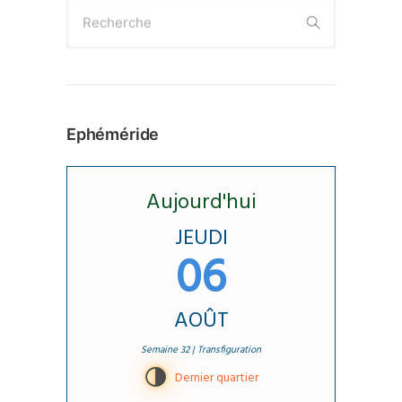
Les
Recherche
options
peuvent
être
choisies
Ephéméride
sur
la
page
Aujourd'hui
du
JEUDI
produit
06
AOÛT
Semaine 32 | Transfiguration
T
Dernier quartier