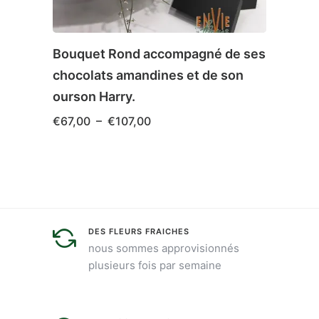
Bouquet Rond accompagné de ses
Cous
chocolats amandines et de son
€
200
ourson Harry.
Plage
€
67,00
–
€
107,00
de
prix :
€67,00
Ce
à
produit
€107,00
a
plusieurs
DES FLEURS FRAICHES
variations.
nous sommes approvisionnés
Les
plusieurs fois par semaine
options
peuvent