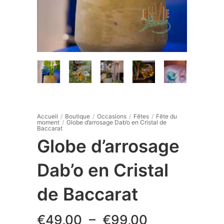
Accueil
/
Boutique
/
Occasions
/
Fêtes
/
Fête du
moment
/
Globe d’arrosage Dab’o en Cristal de
Baccarat
Globe d’arrosage
Dab’o en Cristal
de Baccarat
Plage
€
49,00
–
€
99,00