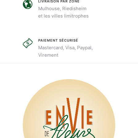
être
LIVRAISON PAR ZONE
Mulhouse, Riedisheim
choisies
et les villes limitrophes
sur
la
page
PAIEMENT SÉCURISÉ
du
Mastercard, Visa, Paypal,
produit
Virement