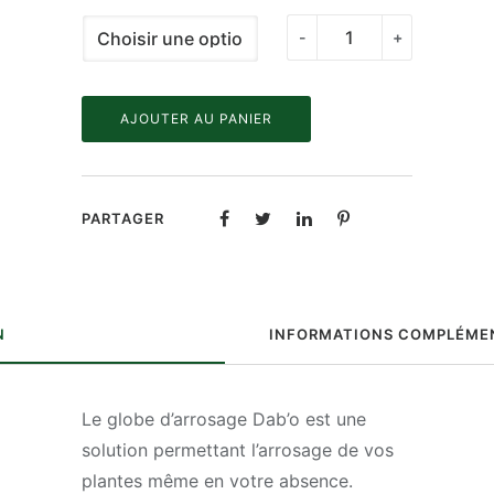
quantité
-
+
de
Globe
AJOUTER AU PANIER
d'arrosage
Dab'o
en
Cristal
PARTAGER
de
Baccarat
N
INFORMATIONS COMPLÉME
Le globe d’arrosage Dab’o est une
solution permettant l’arrosage de vos
plantes même en votre absence.