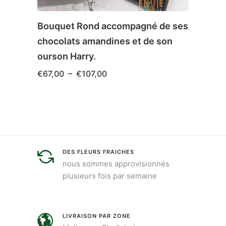
Bouquet Rond accompagné de ses
Bouqu
chocolats amandines et de son
€
25,
ourson Harry.
Plage
Ce
€
67,00
–
€
107,00
de
produ
prix :
€67,00
a
Ce
à
plusie
produit
€107,00
variat
a
Les
plusieurs
DES FLEURS FRAICHES
optio
variations.
nous sommes approvisionnés
peuve
Les
plusieurs fois par semaine
être
options
chois
peuvent
sur
être
LIVRAISON PAR ZONE