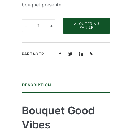
bouquet présenté.
quantité
AJOUTER AU
-
+
PANIER
de
Bouquet
Good
PARTAGER
vibes
DESCRIPTION
Bouquet Good
Vibes