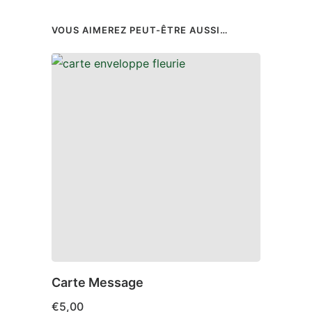
VOUS AIMEREZ PEUT-ÊTRE AUSSI…
Carte Message
Ours
€
5,00
€
25,