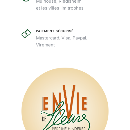
la
Mulhouse, Riedisheim
choisies
et les villes limitrophes
page
sur
du
la
produ
page
PAIEMENT SÉCURISÉ
du
Mastercard, Visa, Paypal,
produit
Virement