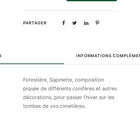
forestière
pour
PARTAGER
les
tombes
N
INFORMATIONS COMPLÉME
Forestière, Sapinette, composition
piquée de différents conifères et autres
décorations, pour passer l’hiver sur les
tombes de vos cimetières.