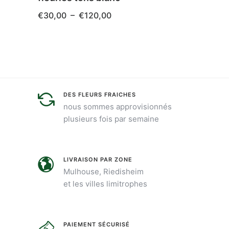
Plage
€
30,00
–
€
120,00
€
90,
de
prix :
€30,00
Ce
à
produit
€120,00
a
plusieurs
DES FLEURS FRAICHES
variations.
nous sommes approvisionnés
Les
plusieurs fois par semaine
options
peuvent
être
LIVRAISON PAR ZONE
Mulhouse, Riedisheim
choisies
et les villes limitrophes
sur
la
page
PAIEMENT SÉCURISÉ