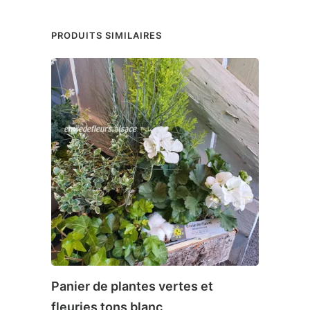
PRODUITS SIMILAIRES
Panier de plantes vertes et
Bouq
fleuries tons blanc
Poud