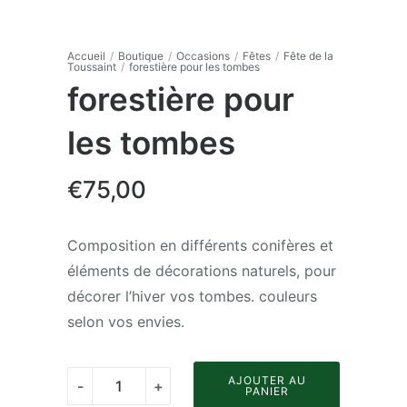
Accueil
/
Boutique
/
Occasions
/
Fêtes
/
Fête de la
Toussaint
/
forestière pour les tombes
forestière pour
les tombes
€
75,00
Composition en différents conifères et
éléments de décorations naturels, pour
décorer l’hiver vos tombes. couleurs
selon vos envies.
quantité
AJOUTER AU
-
+
PANIER
de