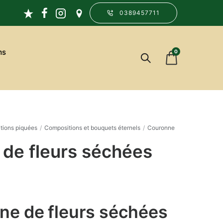
0389457711
ms
0
tions piquées
/
Compositions et bouquets éternels
/
Couronne
de fleurs séchées
e de fleurs séchées