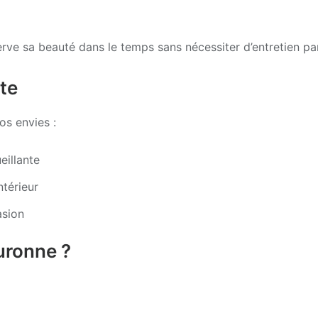
erve sa beauté dans le temps sans nécessiter d’entretien part
te
os envies :
eillante
ntérieur
asion
uronne ?